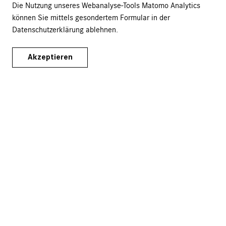
Die Nutzung unseres Webanalyse-Tools Matomo Analytics
Führungen & Veranstaltungen
können Sie mittels gesondertem Formular in der
Publikationen
Datenschutzerklärung ablehnen.
Merchandise
Akzeptieren
Versand & Lieferung
Fragen & Antworten
AGB
Datenschutz
Widerrufsrecht
Impressum
Bleiben Sie informiert:
Newsletter