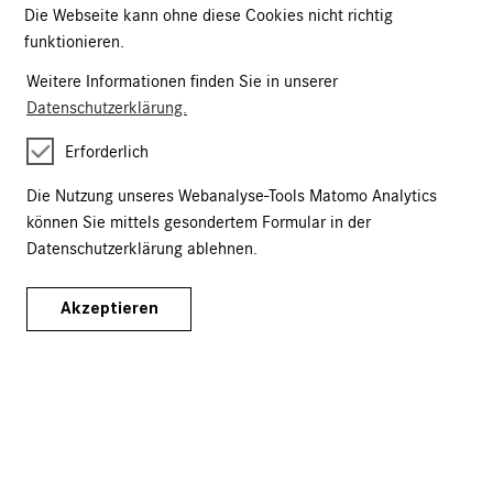
Die Webseite kann ohne diese Cookies nicht richtig
funktionieren.
Kartäusergasse 1
90402 Nürnberg
Weitere Informationen finden Sie in unserer
Datenschutzerklärung.
+49 (0)911 / 1331-0
onlineshop@gnm.de
Erforderlich
Eintrittskarten
Die Nutzung unseres Webanalyse-Tools Matomo Analytics
Kalender
können Sie mittels gesondertem Formular in der
Datenschutzerklärung ablehnen.
Führungen & Veranstaltungen
Publikationen
Akzeptieren
Merchandise
Versand & Lieferung
Fragen & Antworten
AGB