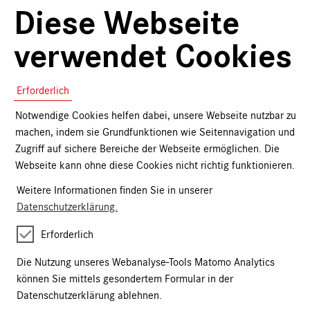
Diese Webseite
verwendet Cookies
Erforderlich
Notwendige Cookies helfen dabei, unsere Webseite nutzbar zu
Kartäusergasse 1
machen, indem sie Grundfunktionen wie Seitennavigation und
90402 Nürnberg
Zugriff auf sichere Bereiche der Webseite ermöglichen. Die
Webseite kann ohne diese Cookies nicht richtig funktionieren.
+49 (0)911 / 1331-0
onlineshop@gnm.de
Weitere Informationen finden Sie in unserer
Eintrittskarten
Datenschutzerklärung.
Kalender
Erforderlich
Führungen & Veranstaltungen
Die Nutzung unseres Webanalyse-Tools Matomo Analytics
können Sie mittels gesondertem Formular in der
Publikationen
Datenschutzerklärung ablehnen.
Merchandise