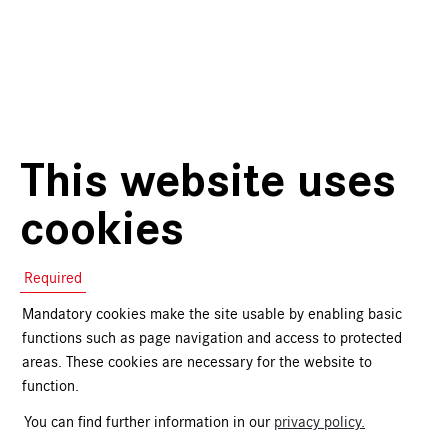
This website uses
cookies
Required
Mandatory cookies make the site usable by enabling basic
functions such as page navigation and access to protected
Kartäusergasse 1
90402 Nürnberg
areas. These cookies are necessary for the website to
function.
+49 (0)911 / 1331-0
onlineshop@gnm.de
You can find further information in our
privacy policy.