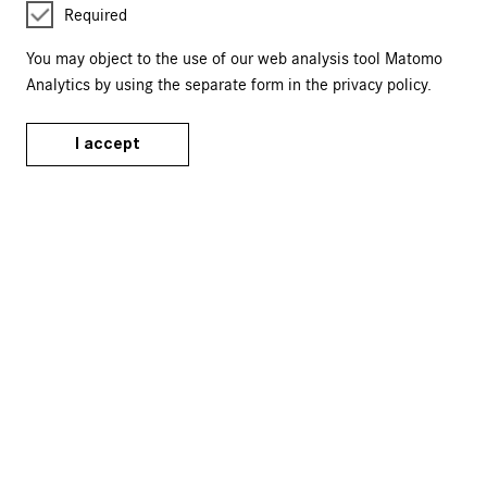
Tickets
Required
Events Calendar
You may object to the use of our web analysis tool Matomo
Analytics by using the separate form in the privacy policy.
Tours & Events
Publications
I accept
Merchandise
Service
FAQ
T&Cs
Data Privacy
Revocation Right
Imprint
Bleiben Sie informiert: