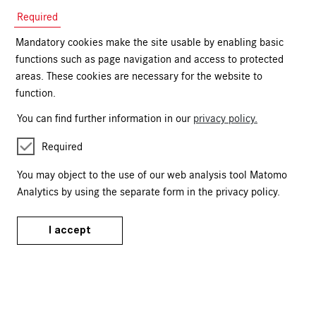
Required
Mandatory cookies make the site usable by enabling basic
functions such as page navigation and access to protected
Kartäusergasse 1
90402 Nürnberg
areas. These cookies are necessary for the website to
function.
+49 (0)911 / 1331-0
onlineshop@gnm.de
You can find further information in our
privacy policy.
Tickets
Required
Events Calendar
You may object to the use of our web analysis tool Matomo
Analytics by using the separate form in the privacy policy.
Tours & Events
Publications
I accept
Merchandise
Service
FAQ