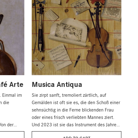
fé Arte
Musica Antiqua
. Einmal im
Sie zirpt sanft, tremoliert zärtlich, auf
n die
Gemälden ist oft sie es, die den Schoß einer
sehnsüchtig in die Ferne blickenden Frau
oder eines frisch verliebten Mannes ziert.
Von der
Und 2023 ist sie das Instrument des Jahres:
sterwerke
die Mandoline. Zeit also, das Zupfinstrument