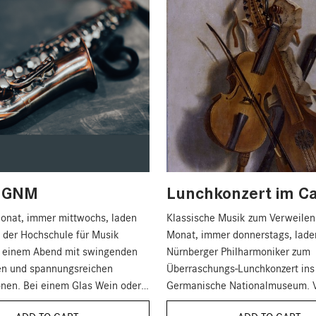
m GNM
Lunchkonzert im Ca
onat, immer mittwochs, laden
Klassische Musik zum Verweilen
 der Hochschule für Musik
Monat, immer donnerstags, lade
u einem Abend mit swingenden
Nürnberger Philharmoniker zum
en und spannungsreichen
Überraschungs-Lunchkonzert ins
onen. Bei einem Glas Wein oder
Germanische Nationalmuseum. 
ch all dies im Café Arte zu einem
Kammermusik über kleine Orche