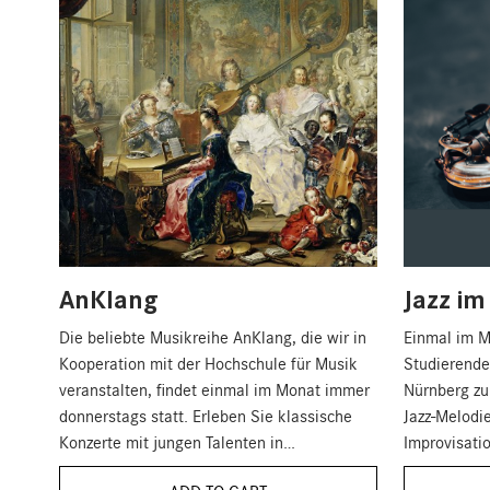
AnKlang
Jazz i
Die beliebte Musikreihe AnKlang, die wir in
Einmal im M
Kooperation mit der Hochschule für Musik
Studierende
veranstalten, findet einmal im Monat immer
Nürnberg z
donnerstags statt. Erleben Sie klassische
Jazz-Melodi
Konzerte mit jungen Talenten in
Improvisati
konzentrierter Atmosphäre. Beginn ist
Bier fügt si